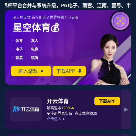
征途国际
客户服务热线
027-84472575
18995503585
网站征途国际
走进征途国际
企业介绍
企业创始人
发展历史
新闻动态
工作环境
研发实力
企业荣誉
产品研发
产品专利
产品中心
所有产品
征途国际 的用户
产品视频
论文中心
光动力