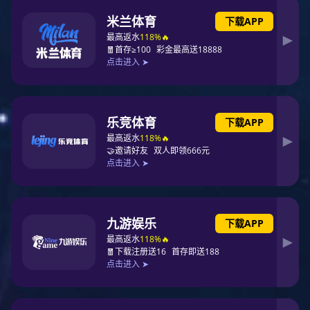
光动力介绍
相关论文
光健康
光健康介绍
在线商城
联系征途国际
联系方式
售后服务
招贤纳士
产品防伪
在线留言

网站征途国际
走进征途国际

企业介绍
企业创始人
发展历史
新闻动态
工作环境
研发实力

企业荣誉
产品研发
产品专利
产品中心

所有产品
征途国际 的用户
产品视频
论文中心
光动力

光动力介绍
相关论文
光健康

光健康介绍
在线商城
联系征途国际

联系方式
售后服务
招贤纳士
产品防伪
在线留言